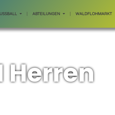
USSBALL
ABTEILUNGEN
WALDFLOH­MARKT
 Herren